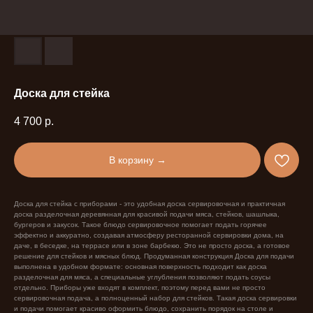
Доска для стейка
4 700
р.
В корзину →
Доска для стейка с приборами - это удобная доска сервировочная и практичная
доска разделочная деревянная для красивой подачи мяса, стейков, шашлыка,
бургеров и закусок. Такое блюдо сервировочное помогает подать горячее
эффектно и аккуратно, создавая атмосферу ресторанной сервировки дома, на
даче, в беседке, на террасе или в зоне барбекю. Это не просто доска, а готовое
решение для стейков и мясных блюд. Продуманная конструкция Доска для подачи
выполнена в удобном формате: основная поверхность подходит как доска
разделочная для мяса, а специальные углубления позволяют подать соусы
отдельно. Приборы уже входят в комплект, поэтому перед вами не просто
сервировочная подача, а полноценный набор для стейков. Такая доска сервировки
и подачи помогает красиво оформить блюдо, сохранить порядок на столе и