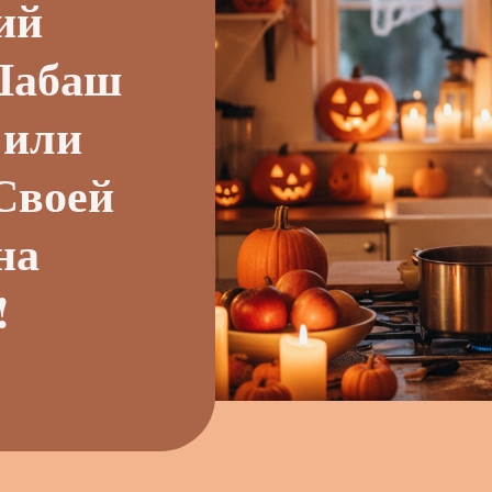
ий
Шабаш
или
Своей
на
!