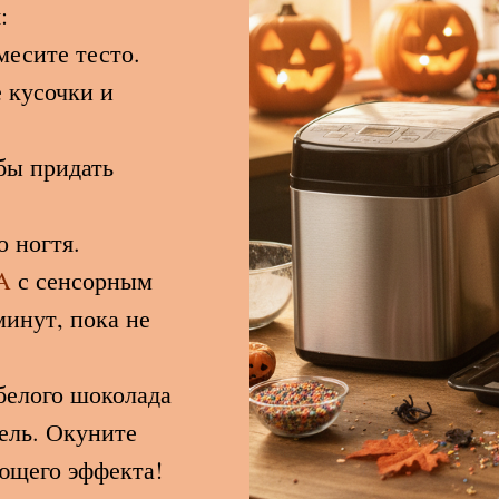
:
есите тесто.
 кусочки и
.
бы придать
 ногтя.
A
с сенсорным
минут, пока не
белого шоколада
ель. Окуните
ющего эффекта!