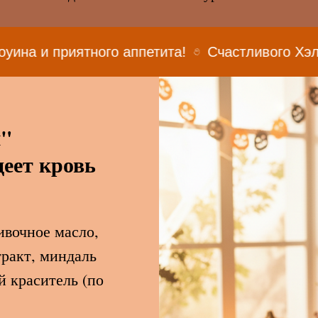
ятного аппетита!
Счастливого Хэллоуина и п
ы"
деет кровь
ивочное масло,
тракт, миндаль
 краситель (по