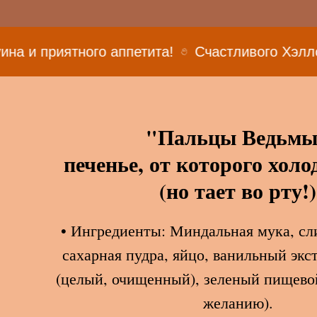
ного аппетита!
Счастливого Хэллоуина и при
"Пальцы Ведьм
печенье, от которого холо
(но тает во рту!)
• Ингредиенты: Миндальная мука, сл
сахарная пудра, яйцо, ванильный экс
(целый, очищенный), зеленый пищевой
желанию).