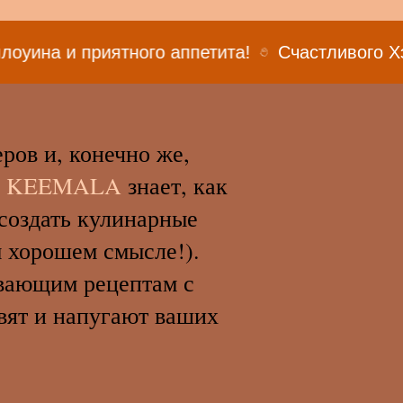
иятного аппетита!
Счастливого Хэллоуина и 
ров и, конечно же,
!
KEEMALA
знает, как
создать кулинарные
м хорошем смысле!).
ывающим рецептам с
вят и напугают ваших