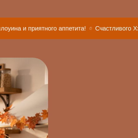
риятного аппетита!
Счастливого Хэллоуина и 