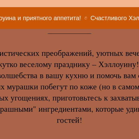
ятного аппетита!
Счастливого Хэллоуина и пр
истических преображений, уютных вече
жутко веселому празднику – Хэллоуину
волшебства в вашу кухню и помочь вам 
х мурашки побегут по коже (но в само
ных угощениях, приготовьтесь к захват
трашными" ингредиентами, которые уди
гостей!