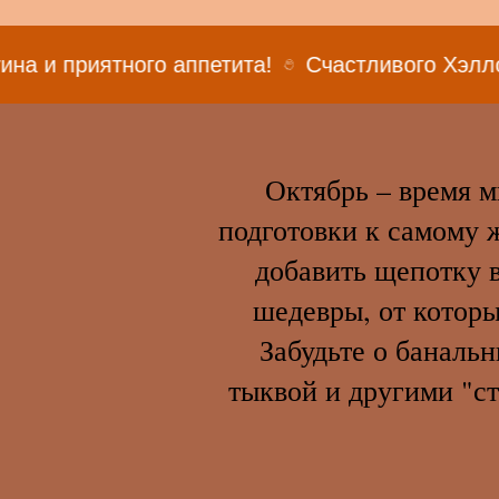
ного аппетита!
Счастливого Хэллоуина и при
Октябрь – время м
подготовки к самому 
добавить щепотку 
шедевры, от которы
Забудьте о баналь
тыквой и другими "с