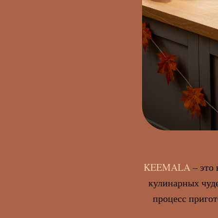
KEEMALA
– это
кулинарных чуде
процесс пригот