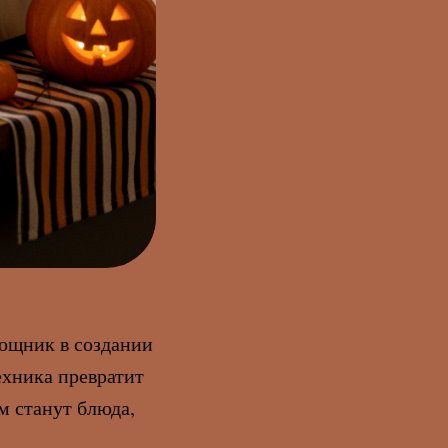
мощник в создании
ехника превратит
м станут блюда,